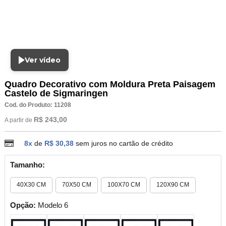
Ver vídeo
Quadro Decorativo com Moldura Preta Paisagem
Castelo de Sigmaringen
Cod. do Produto: 11208
R$ 243,00
A partir de
8x
de
R$ 30,38
sem juros no cartão de crédito
Tamanho:
40X30 CM
70X50 CM
100X70 CM
120X90 CM
Opção:
Modelo 6