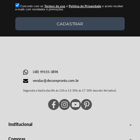
Concordo com os
Termos de uso
e
Politica de Privacidade
e aceito receber
e-mails com novidades e promoções.
CADASTRAR
(48) 99155-3896
vendas@decorepronto.com.br
Segunda a Sexta das 8h às 12h e 13:30h às 17:30h (exceto feriados).
Institucional
Compras