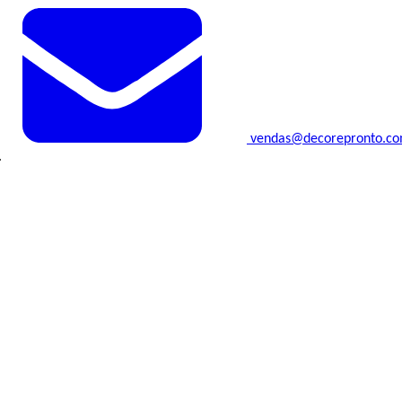
vendas@decorepronto.c
.