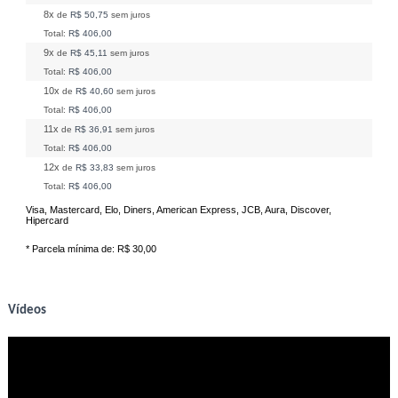
8x
de
R$ 50,75
sem juros
Total:
R$ 406,00
9x
de
R$ 45,11
sem juros
Total:
R$ 406,00
10x
de
R$ 40,60
sem juros
Total:
R$ 406,00
11x
de
R$ 36,91
sem juros
Total:
R$ 406,00
12x
de
R$ 33,83
sem juros
Total:
R$ 406,00
Visa, Mastercard, Elo, Diners, American Express, JCB, Aura, Discover,
Hipercard
* Parcela mínima de:
R$ 30,00
Vídeos