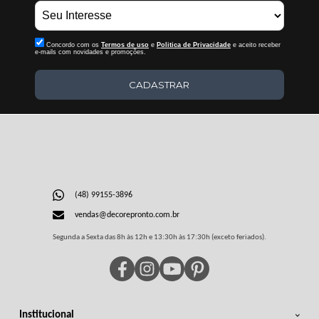
Concordo com os
Termos de uso
e
Politica de Privacidade
e aceito receber
e-mails com novidades e promoções.
CADASTRAR
(48) 99155-3896
vendas@decorepronto.com.br
Segunda a Sexta das 8h às 12h e 13:30h às 17:30h (exceto feriados).
Institucional