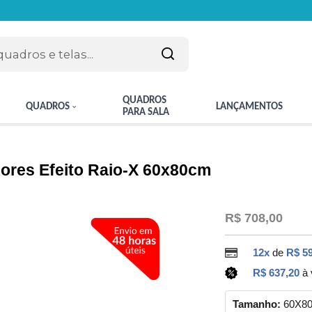
QUADROS
QUADROS
LANÇAMENTOS
PARA SALA
lores Efeito Raio-X 60x80cm
R$ 708,00
12x
de
R$ 59
R$ 637,20
à 
Tamanho:
60X8