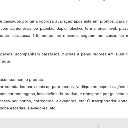
 passados por uma rigorosa avaliação após estarem prontos, para v
com cantoneiras de papelão duplo, plástico termo encolhível, plást
roduto ultrapassa 1,5 metros, os mesmos seguem em caixas de m
espelhos, acompanham parafusos, buchas e penduradores em alumínio
 aqui.
o acompanham o produto.
rredondados para mais ou para menos, verifique as especificações t
os por montagens, instalações do produto e transporte por guincho p
passa por portas, corredores, elevadores, etc. O transportador ent
obe escadas, elevadores, etc.