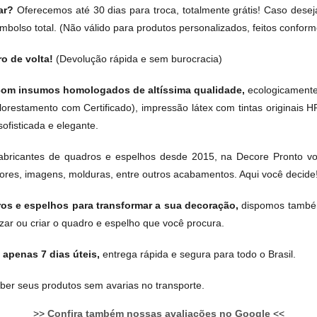
car?
Oferecemos até 30 dias para troca, totalmente grátis! Caso desej
olso total. (Não válido para produtos personalizados, feitos conforme 
ro de volta!
(Devolução rápida e sem burocracia)
om insumos homologados de altíssima qualidade,
ecologicamente 
lorestamento com Certificado), impressão látex com tintas originais H
ofisticada e elegante.
bricantes de quadros e espelhos desde 2015, na Decore Pronto voc
cores, imagens, molduras, entre outros acabamentos. Aqui você decide
os e espelhos para transformar a sua decoração,
dispomos també
zar ou criar o quadro e espelho que você procura.
apenas 7 dias úteis,
entrega rápida e segura para todo o Brasil.
ber seus produtos sem avarias no transporte.
>>
Confira também nossas avaliações no Google
<<