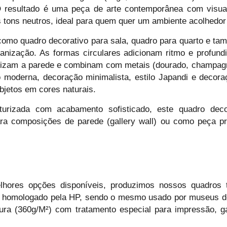
O resultado é uma peça de arte contemporânea com visual
tons neutros, ideal para quem quer um ambiente acolhedor 
omo quadro decorativo para sala, quadro para quarto e tam
nização. As formas circulares adicionam ritmo e profund
rizam a parede e combinam com metais (dourado, champagn
moderna, decoração minimalista, estilo Japandi e decoraç
bjetos em cores naturais.
turizada com acabamento sofisticado, este quadro decor
ara composições de parede (gallery wall) ou como peça pr
hores opções disponíveis, produzimos nossos quadros t
 homologado pela HP, sendo o mesmo usado por museus de a
tura (360g/M²) com tratamento especial para impressão, g