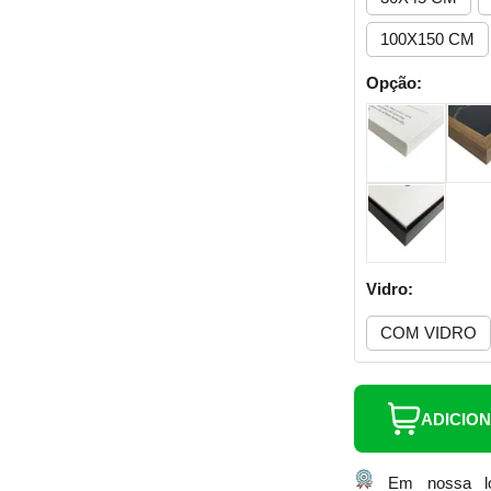
100X150 CM
Opção:
Vidro:
COM VIDRO
ADICIO
Em nossa lo