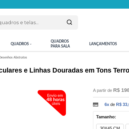
QUADROS
QUADROS
LANÇAMENTOS
PARA SALA
Desenhos Abstratos
culares e Linhas Douradas em Tons Terr
R$ 19
A partir de
6x
de
R$ 33,
Tamanho:
30X45 CM