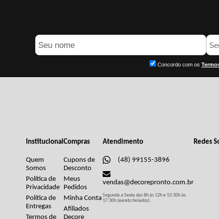
Concordo com os
Termos
Institucional
Compras
Atendimento
Redes So
Quem
Cupons de
(48) 99155-3896
Somos
Desconto
Política de
Meus
vendas@decorepronto.com.br
Privacidade
Pedidos
Segunda a Sexta das 8h às 12h e 13:30h às
Política de
Minha Conta
17:30h (exceto feriados).
Entregas
Afiliados
Termos de
Decore