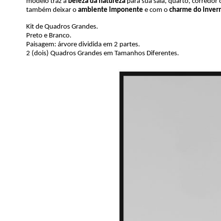
modelo traz a
beleza da natureza
para sua sala, quarto, corredo
também deixar o
ambiente imponente
e com o
charme do inver
Kit de Quadros Grandes.
Preto e Branco.
Paisagem: árvore dividida em 2 partes.
2 (dois) Quadros Grandes em Tamanhos Diferentes.