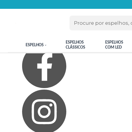
Olá Visitante!
Acesse sua conta e pedidos
Página Inicial
Quem Somos
Blog
Como Comprar
Fale Conosco
Meus Favoritos
ESPELHOS
ESPELHOS
ESPELHOS
CLÁSSICOS
COM LED