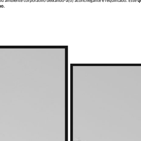
r ou ambiente corporativo deixando-a(o) aconchegante e requintado. Esse
q
no.