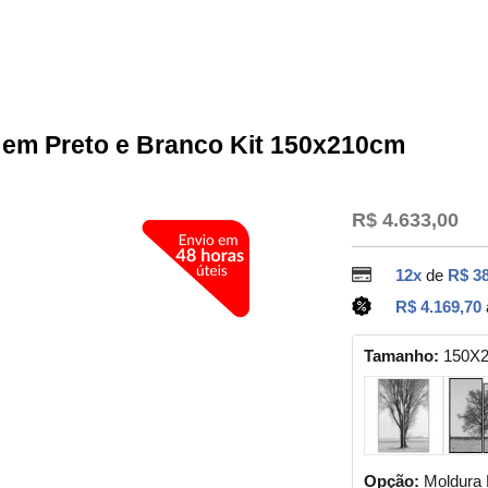
 em Preto e Branco Kit 150x210cm
R$ 4.633,00
12x
de
R$ 3
R$ 4.169,70
Tamanho:
150X
Opção:
Moldura 