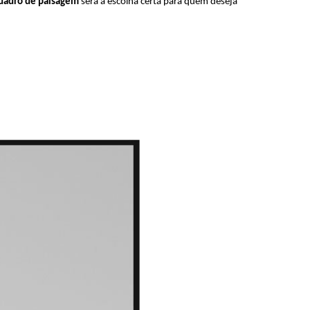
uadro de paisagem
será a escolha certa para quem deseja