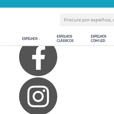
Olá Visitante!
Acesse sua conta e pedidos
Página Inicial
Quem Somos
Blog
Como Comprar
Fale Conosco
Meus Favoritos
ESPELHOS
ESPELHOS
ESPELHOS
CLÁSSICOS
COM LED