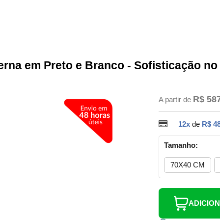
rna em Preto e Branco - Sofisticação n
R$ 58
A partir de
12x
de
R$ 48
Tamanho:
70X40 CM
ADICIO