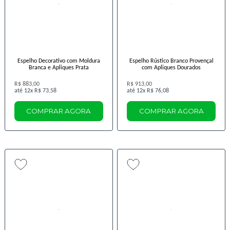
Espelho Decorativo com Moldura
Espelho Rústico Branco Provençal
Branca e Apliques Prata
com Apliques Dourados
R$ 883,00
R$ 913,00
12x
R$ 73,58
12x
R$ 76,08
COMPRAR AGORA
COMPRAR AGORA