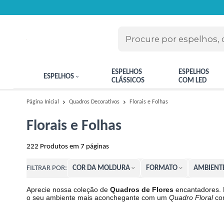
ESPELHOS
ESPELHOS
ESPELHOS
CLÁSSICOS
COM LED
Florais e Folhas
Página Inicial
Quadros Decorativos
Florais e Folhas
222
Produtos em
7
páginas
COR DA MOLDURA
FORMATO
AMBIENT
FILTRAR POR:
Aprecie nossa coleção de
Quadros de Flores
encantadores. 
o seu ambiente mais aconchegante com um
Quadro Floral
com