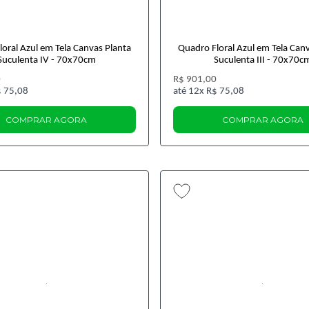
oral Azul em Tela Canvas Planta
Quadro Floral Azul em Tela Can
Suculenta IV - 70x70cm
Suculenta III - 70x70c
0
R$ 901,00
 75,08
12x
R$ 75,08
COMPRAR AGORA
COMPRAR AGORA