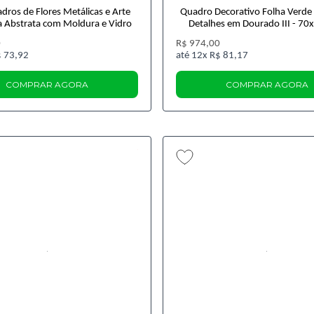
adros de Flores Metálicas e Arte
Quadro Decorativo Folha Verde
 Abstrata com Moldura e Vidro
Detalhes em Dourado III - 70
0
R$ 974,00
 73,92
12x
R$ 81,17
COMPRAR AGORA
COMPRAR AGORA