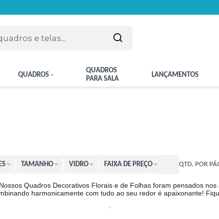
QUADROS
QUADROS
LANÇAMENTOS
PARA SALA
ES
TAMANHO
VIDRO
FAIXA DE PREÇO
QTD. POR PÁ
Nossos Quadros Decorativos Florais e de Folhas foram pensados nos a
binando harmonicamente com tudo ao seu redor é apaixonante! Fique