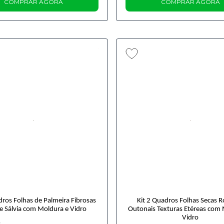
COMPRAR AGORA
COMPRAR AGORA
dros Folhas de Palmeira Fibrosas
Kit 2 Quadros Folhas Secas 
e Sálvia com Moldura e Vidro
Outonais Texturas Etéreas com
Vidro
0