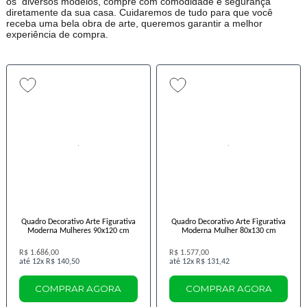
os diversos modelos, compre com comodidade e segurança
diretamente da sua casa. Cuidaremos de tudo para que você
receba uma bela obra de arte, queremos garantir a melhor
experiência de compra.
Quadro Decorativo Arte Figurativa
Quadro Decorativo Arte Figurativa
Moderna Mulheres 90x120 cm
Moderna Mulher 80x130 cm
R$ 1.686,00
R$ 1.577,00
12x
R$ 140,50
12x
R$ 131,42
COMPRAR AGORA
COMPRAR AGORA