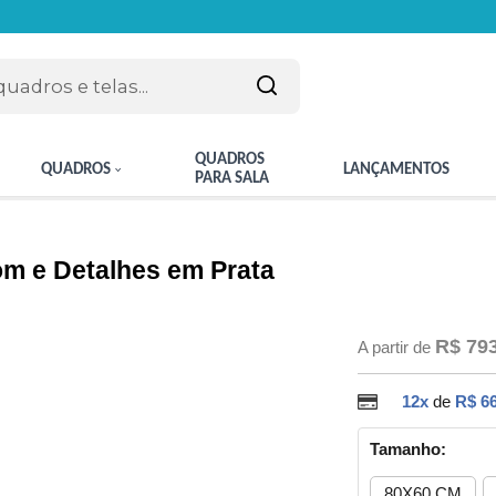
QUADROS
QUADROS
LANÇAMENTOS
PARA SALA
m e Detalhes em Prata
R$ 79
A partir de
12x
de
R$ 66
Tamanho:
80X60 CM