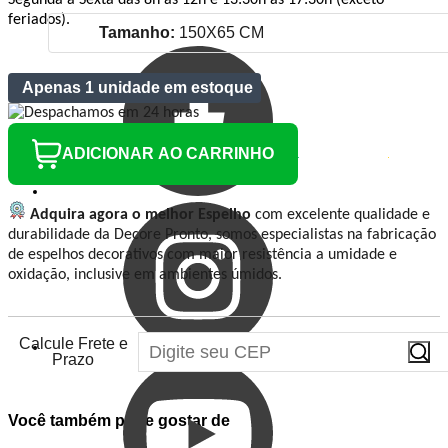
Segunda a Sexta das 8h às 12h e 13:30h às 17:30h (exceto
feriados).
Tamanho:
150X65 CM
Apenas 1 unidade em estoque
ADICIONAR AO CARRINHO
Adquira agora o melhor Espelho
com excelente qualidade e
durabilidade da Decore Pronto, somos especialistas na fabricação
de espelhos decorativos com maior resistência a umidade e
oxidação, inclusive em ambientes úmidos.
Calcule Frete e
Prazo
Você também pode gostar de