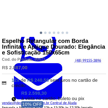
C
1
Atendimento
Espelho Retangular com Borda
Infinita e Aplique Dourado: Elegância
e Sofisticação 150x65cm
Cod. do Produto: 60471
(48) 99155-3896
R$ 2.887,00
12x
de
R$ 240,58
sem juros no cartão de
crédito
R$ 2.598,30
à vista no cartão, boleto ou pix
vendas@decorepronto.com.br
Central de Ajuda
10% OFF