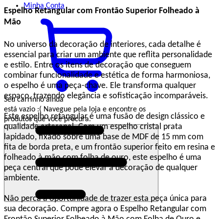
Minha
Conta
Espelho Retangular com Frontão Superior Folheado à
Mão
No universo da decoração de interiores, cada detalhe é
essencial para criar um ambiente que reflita personalidade
e estilo. Entre os itens de decoração que conseguem
combinar funcionalidade e estética de forma harmoniosa,
o espelho é uma peça-chave. Ele transforma qualquer
espaço, trazendo elegância e sofisticação incomparáveis.
Seu carrinho ainda
está vazio :(
Navegue pela loja e encontre os
Este espelho retangular é uma fusão de design clássico e
produtos que você procura.
qualidade artesanal. Com um espelho cristal prata
lapidado, fixado sobre uma base de MDF de 15 mm com
fita de borda preta, e um frontão superior feito em resina e
folheado à mão com folha de ouro, este espelho é uma
peça central que pode elevar a decoração de qualquer
ambiente.
Não perca a oportunidade de trazer esta peça única para
sua decoração. Compre agora o Espelho Retangular com