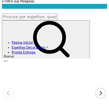
x
Filtre sua Pesquisa:
Página Inicial
>
Espelhos Decorativos
>
Pronta Entrega
Buscar
F
G
G
B
A
(
Meus Favoritos
C
P
3
9
o
B
D
3
R
e