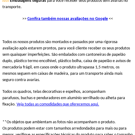
Embalagens seguras
para você receber seus produtos sem avarias no
transporte.
>>
Confira também nossas avaliações no Google
<<
Todos os nossos produtos são montados e passados por uma rigorosa
avaliação após estarem prontos, para você cliente receber os seus produtos
sem quaisquer imperfeições. São embalados com cantoneiras de papelão
duplo, plástico termo encolhível, plástico bolha, caixa de papelão e avisos de
mercadoria frágil, em casos onde o produto ultrapassa 1,5 metros, os
mesmos seguem em caixas de madeira, para um transporte ainda mais
seguro contra avarias.
Todos os quadros, telas decorativas e espelhos, acompanham
parafusos, buchas e penduradores em alumínio serrilhado ou alheta para
fixação.
Veja todas as comodidades que oferecemos aqui.
**Os objetos que ambientam as fotos não acompanham o produto.
Os produtos podem estar com tamanhos arredondados para mais ou para
menos, verifique as especificações técnicas do produto para saber o tamanho