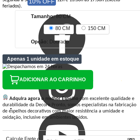
Segunda a Sexta das 8h às 12h e 13:30h às 17:30h (exceto
10% OFF
feriados).
Tamanho:
80 CM
80 CM
150 CM
Opção:
Dourado
Apenas 1 unidade em estoque
ADICIONAR AO CARRINHO
Adquira agora o melhor Espelho
com excelente qualidade e
durabilidade da Decore Pronto, somos especialistas na fabricação
de espelhos decorativos com maior resistência a umidade e
oxidação, inclusive em ambientes úmidos.
Calcule Frete e