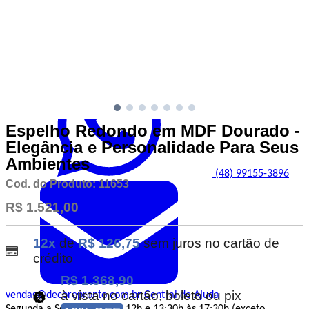
Atendimento
Espelho Redondo em MDF Dourado -
Elegância e Personalidade Para Seus
Ambientes
(48) 99155-3896
Cod. do Produto: 11653
R$ 1.521,00
12x
de
R$ 126,75
sem juros no cartão de
crédito
R$ 1.368,90
à vista no cartão, boleto ou pix
vendas@decorepronto.com.br
Central de Ajuda