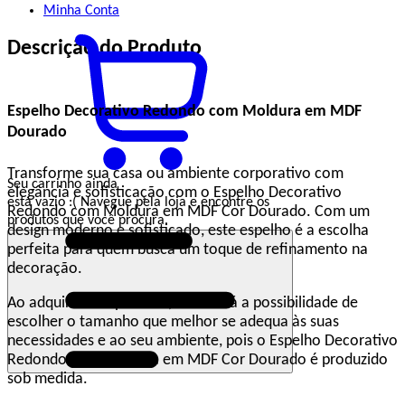
Minha
Conta
Descrição do Produto
Espelho Decorativo Redondo com Moldura em MDF
Dourado
Transforme sua casa ou ambiente corporativo com
Seu carrinho ainda
elegância e sofisticação com o Espelho Decorativo
está vazio :(
Navegue pela loja e encontre os
Redondo com Moldura em MDF Cor Dourado. Com um
produtos que você procura.
design moderno e sofisticado, este espelho é a escolha
perfeita para quem busca um toque de refinamento na
decoração.
Ao adquirir este produto, você terá a possibilidade de
escolher o tamanho que melhor se adequa às suas
necessidades e ao seu ambiente, pois o Espelho Decorativo
Redondo com Moldura em MDF Cor Dourado é produzido
sob medida.