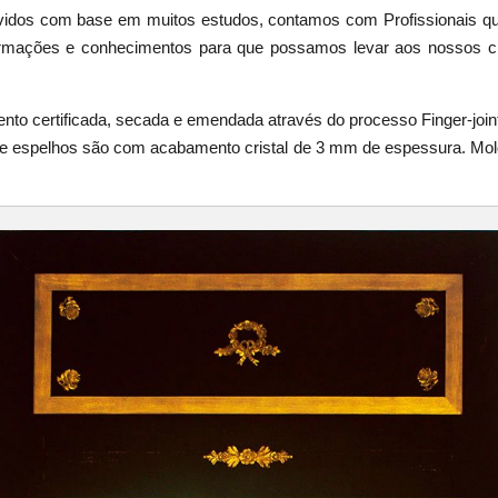
vidos com base em muitos estudos, contamos com Profissionais que
mações e conhecimentos para que possamos levar aos nossos cli
nto certificada, secada e emendada através do processo Finger-joint
de espelhos são com acabamento cristal de 3 mm de espessura. Mo