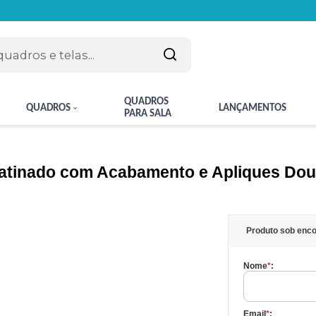
QUADROS
QUADROS
LANÇAMENTOS
PARA SALA
Patinado com Acabamento e Apliques Do
Produto sob enco
Nome
*
:
Email
*
: