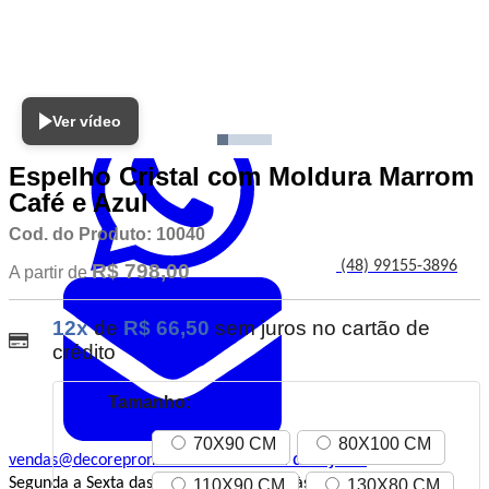
Atendimento
Ver vídeo
Espelho Cristal com Moldura Marrom
Café e Azul
Cod. do Produto: 10040
(48) 99155-3896
R$ 798,00
A partir de
12x
de
R$ 66,50
sem juros no cartão de
crédito
Tamanho:
70X90 CM
80X100 CM
Central de Ajuda
vendas@decorepronto.com.br
Segunda a Sexta das 8h às 12h e 13:30h às 17:30h (exceto
110X90 CM
130X80 CM