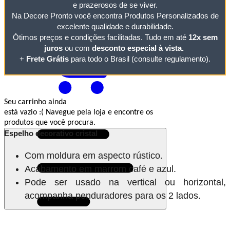
Minha
Conta
e prazerosos de se viver.
Na Decore Pronto você encontra Produtos Personalizados de
excelente qualidade e durabilidade.
Ótimos preços e condições facilitadas. Tudo em até
12x sem
juros
ou com
desconto especial à vista.
+
Frete Grátis
para todo o Brasil (consulte regulamento).
Seu carrinho ainda
está vazio :(
Navegue pela loja e encontre os
produtos que você procura.
Espelho decorativo cristal
Com moldura em aspecto rústico.
Acabamento em marrom café e azul.
Pode ser usado na vertical ou horizontal,
acompanha penduradores para os 2 lados.