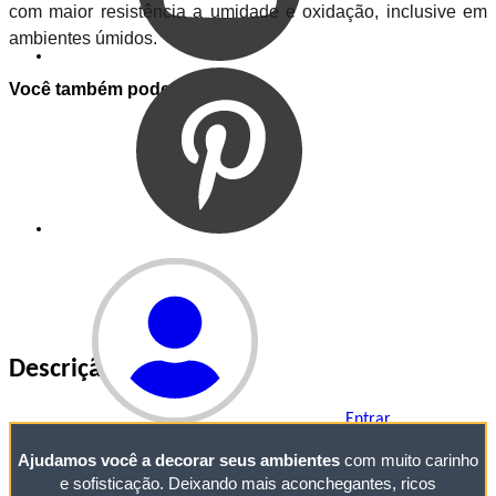
com maior resistência a umidade e oxidação, inclusive em
ambientes úmidos.
Você também pode gostar de
Descrição do Produto
Entrar
Ajudamos você a decorar seus ambientes
com muito carinho
Entrar
Meus
Pedidos
e sofisticação. Deixando mais aconchegantes, ricos