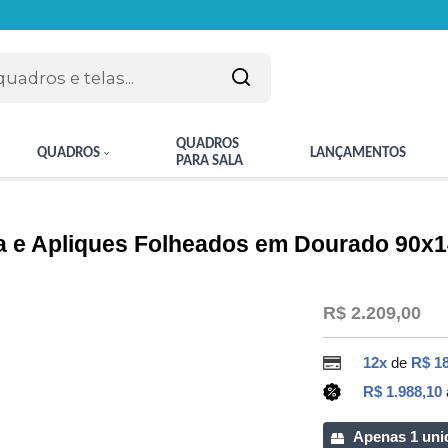
QUADROS
QUADROS
LANÇAMENTOS
PARA SALA
ta e Apliques Folheados em Dourado 90
R$ 2.209,00
12x
de
R$ 1
R$ 1.988,10
Apenas 1 uni