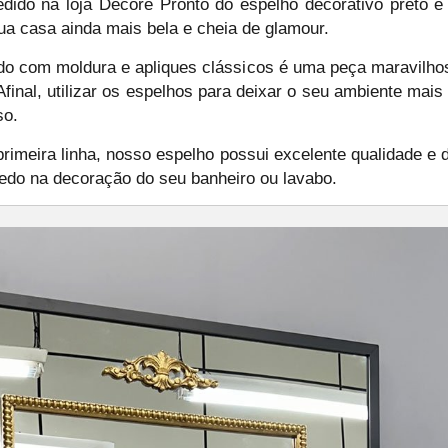
dido na loja Decore Pronto do espelho decorativo preto 
ua casa ainda mais bela e cheia de glamour.
do com moldura e apliques clássicos é uma peça maravilho
Afinal, utilizar os espelhos para deixar o seu ambiente ma
so.
imeira linha, nosso espelho possui excelente qualidade e d
edo na decoração do seu banheiro ou lavabo.