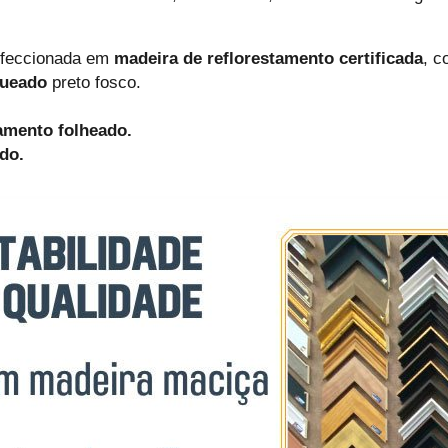
onfeccionada em
madeira de reflorestamento certificada
, c
queado
preto fosco.
amento folheado.
do.