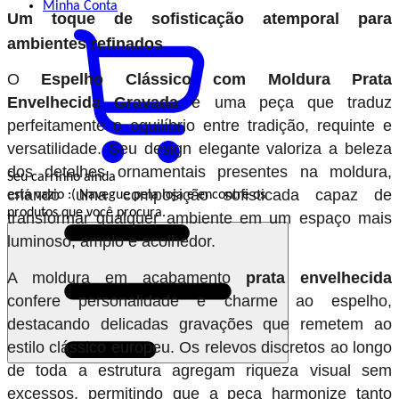
Minha
Conta
Um toque de sofisticação atemporal para
ambientes refinados
O
Espelho Clássico com Moldura Prata
Envelhecida Gravada
é uma peça que traduz
perfeitamente o equilíbrio entre tradição, requinte e
versatilidade. Seu design elegante valoriza a beleza
dos detalhes ornamentais presentes na moldura,
Seu carrinho ainda
criando uma composição sofisticada capaz de
está vazio :(
Navegue pela loja e encontre os
produtos que você procura.
transformar qualquer ambiente em um espaço mais
luminoso, amplo e acolhedor.
A moldura em acabamento
prata envelhecida
confere personalidade e charme ao espelho,
destacando delicadas gravações que remetem ao
estilo clássico europeu. Os relevos discretos ao longo
de toda a estrutura agregam riqueza visual sem
excessos, permitindo que a peça harmonize tanto