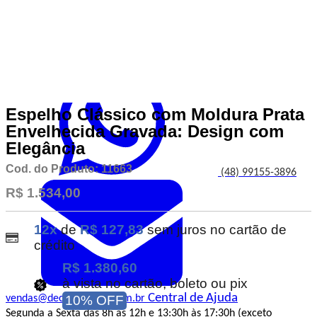
Atendimento
Espelho Clássico com Moldura Prata
Envelhecida Gravada: Design com
Elegância
Cod. do Produto: 11663
(48) 99155-3896
R$ 1.534,00
12x
de
R$ 127,83
sem juros no cartão de
crédito
R$ 1.380,60
à vista no cartão, boleto ou pix
Central de Ajuda
vendas@decorepronto.com.br
10% OFF
Segunda a Sexta das 8h às 12h e 13:30h às 17:30h (exceto