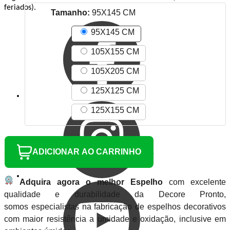
feriados).
Tamanho:
95X145 CM
95X145 CM
105X155 CM
105X205 CM
125X125 CM
125X155 CM
ADICIONAR AO CARRINHO
Adquira agora o melhor Espelho
com excelente
qualidade e durabilidade da Decore Pronto,
somos especialistas na fabricação de espelhos decorativos
com maior resistência a umidade e oxidação, inclusive em