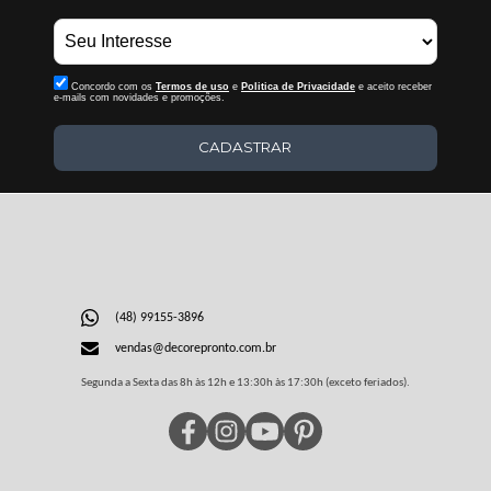
Concordo com os
Termos de uso
e
Politica de Privacidade
e aceito receber
e-mails com novidades e promoções.
CADASTRAR
(48) 99155-3896
vendas@decorepronto.com.br
Segunda a Sexta das 8h às 12h e 13:30h às 17:30h (exceto feriados).