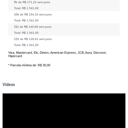
9x
de
R$ 171,22
sem juros
Total:
R$ 1.541,00
10x
de
R$ 154,10
sem juros
Total:
R$ 1.541,00
11x
de
R$ 140,09
sem juros
Total:
R$ 1.541,00
12x
de
R$ 128,42
sem juros
Total:
R$ 1.541,00
Visa, Mastercard, Elo, Diners, American Express, JCB, Aura, Discover,
Hipercard
* Parcela mínima de:
R$ 30,00
Vídeos