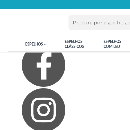
Olá Visitante!
Acesse sua conta e pedidos
Página Inicial
Quem Somos
Blog
Como Comprar
Fale Conosco
Meus Favoritos
ESPELHOS
ESPELHOS
ESPELHOS
CLÁSSICOS
COM LED