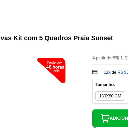
ivas Kit com 5 Quadros Praia Sunset
R$ 1.1
A partir de
12x
de
R$ 93
Tamanho:
130X80 CM
ADICIO