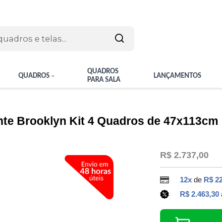
QUADROS
QUADROS
LANÇAMENTOS
PARA SALA
te Brooklyn Kit 4 Quadros de 47x113cm
R$ 2.737,00
12x
de
R$ 2
R$ 2.463,30