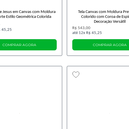
e Jesus em Canvas com Moldura
Tela Canvas com Moldura Pre
rte Estilo Geométrica Colorida
Colorido com Coroa de Espi
Decoração Versátil
0
R$ 543,00
 45,25
12x
R$ 45,25
COMPRAR AGORA
COMPRAR AGORA