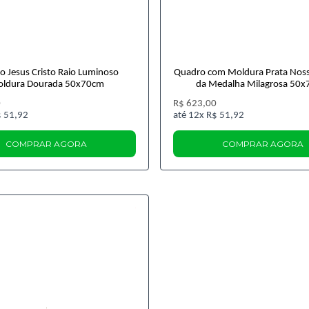
o Jesus Cristo Raio Luminoso
Quadro com Moldura Prata Nos
ldura Dourada 50x70cm
da Medalha Milagrosa 50
0
R$ 623,00
 51,92
12x
R$ 51,92
COMPRAR AGORA
COMPRAR AGORA