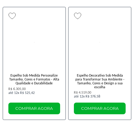
Espelho Sob Medida Personalize
Espelho Decorativo Sob Medida
Tamanho, Cores e Formatos - Alta
para Transformar Sua Ambiente -
Qualidade e Durabilidade
Tamanho, Cores e Design a sua
escolha
R$ 6.305,00
R$ 4.519,00
12x
R$ 525,42
12x
R$ 376,58
COMPRAR AGORA
COMPRAR AGORA