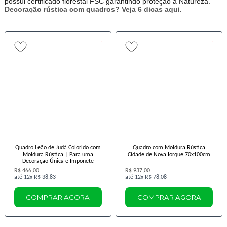
possui certificado florestal FSC garantindo proteção a Natureza.
Decoração rústica com quadros? Veja 6 dicas aqui.
Quadro Leão de Judá Colorido com
Quadro com Moldura Rústica
Moldura Rústica | Para uma
Cidade de Nova Iorque 70x100cm
Decoração Única e Imponete
R$ 466,00
R$ 937,00
12x
R$ 38,83
12x
R$ 78,08
COMPRAR AGORA
COMPRAR AGORA