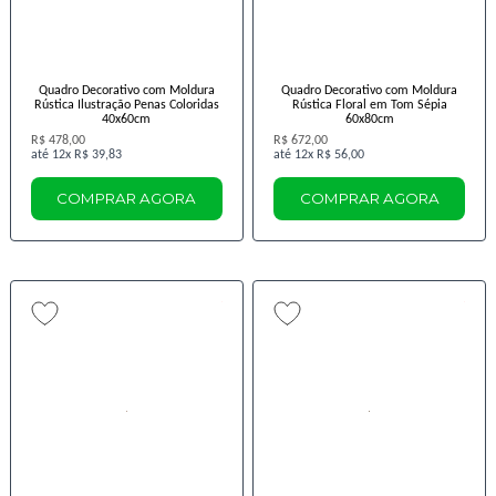
Quadro Decorativo com Moldura
Quadro Decorativo com Moldura
Rústica Ilustração Penas Coloridas
Rústica Floral em Tom Sépia
40x60cm
60x80cm
R$ 478,00
R$ 672,00
12x
R$ 39,83
12x
R$ 56,00
COMPRAR AGORA
COMPRAR AGORA