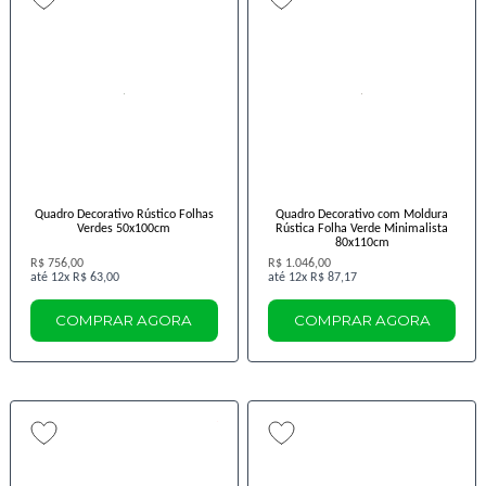
Quadro Decorativo Rústico Folhas
Quadro Decorativo com Moldura
Verdes 50x100cm
Rústica Folha Verde Minimalista
80x110cm
R$ 756,00
R$ 1.046,00
12x
R$ 63,00
12x
R$ 87,17
COMPRAR AGORA
COMPRAR AGORA