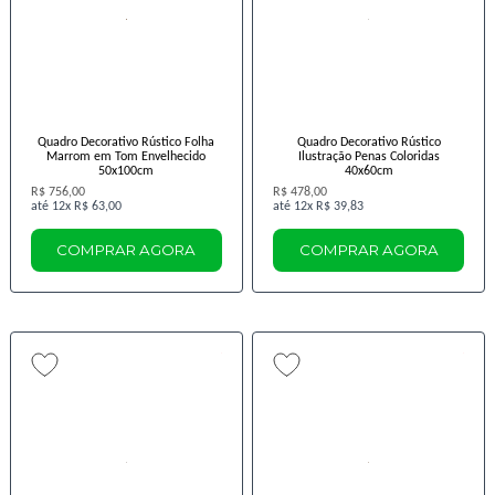
Quadro Decorativo Rústico Folha
Quadro Decorativo Rústico
Marrom em Tom Envelhecido
Ilustração Penas Coloridas
50x100cm
40x60cm
R$ 756,00
R$ 478,00
12x
R$ 63,00
12x
R$ 39,83
COMPRAR AGORA
COMPRAR AGORA