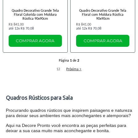
Quadro Decorativo Grande Tela
Quadro Decorativo Grande Tela
Floral Colorida com Moldura
Floral com Moldura Rústica
Rústica 90x90cm
90x90cm
R$ 841,00
R$ 841,00
12x
R$ 70,08
12x
R$ 70,08
COMPRAR AGORA
COMPRAR AGORA
Página
1
de
2
1
2
Próxima >
Quadros Rústicos para Sala
Procurando quadros rústicos que inspirem paisagens e natureza
para deixar seus ambientes mais aconchegantes e atemporais?
Aqui na Decore Pronto você encontra as peças perfeitas para
deixar a sua casa muito mais aconchegante e bonita.