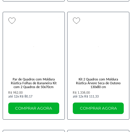
Par de Quadros com Moldura
Kit 2 Quadros com Moldura
Rústica Folhas de Bananeira Kit
Rústica Árvore Seca de Outono
com 2 Quadros de 50x70cm
130x80 cm
R$ 962,00
R$ 1.336,00
12x
R$ 80,17
12x
R$ 111,33
COMPRAR AGORA
COMPRAR AGORA