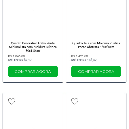
Quadro Decorativo Folha Verde
Quadro Tela com Moldura Rústica
Minimalista com Moldura Rústica
Ponte Abstrata 160x80cm
80x110cm
R$ 1.046,00
R$ 1.421,00
12x
R$ 87,17
12x
R$ 118,42
COMPRAR AGORA
COMPRAR AGORA