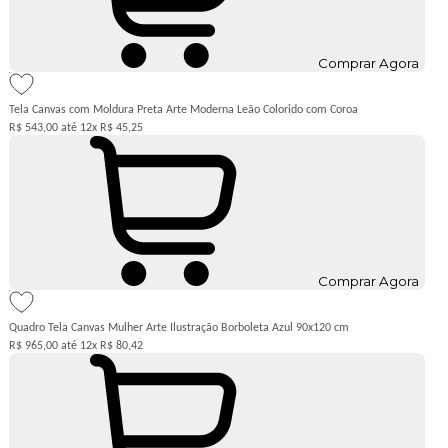
Comprar Agora
Tela Canvas com Moldura Preta Arte Moderna Leão Colorido com Coroa
R$ 543,00
12x
R$ 45,25
Comprar Agora
Quadro Tela Canvas Mulher Arte Ilustração Borboleta Azul 90x120 cm
R$ 965,00
12x
R$ 80,42