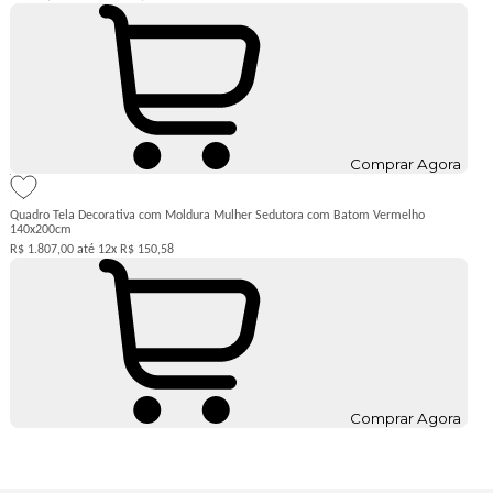
Comprar Agora
Quadro Tela Decorativa com Moldura Mulher Sedutora com Batom Vermelho
140x200cm
R$ 1.807,00
12x
R$ 150,58
Comprar Agora