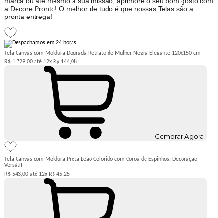
marca ou até mesmo a sua missão, aprimore o seu bom gosto com
a Decore Pronto! O melhor de tudo é que nossas Telas são a
pronta entrega!
Tela Canvas com Moldura Dourada Retrato de Mulher Negra Elegante 120x150 cm
R$ 1.729,00
12x
R$ 144,08
Comprar Agora
Tela Canvas com Moldura Preta Leão Colorido com Coroa de Espinhos: Decoração
Versátil
R$ 543,00
12x
R$ 45,25