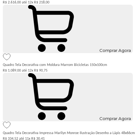
R$ 2.616,00
12x
R$ 218,00
Comprar Agora
Quadro Tela Decorativa com Moldura Marrom Bicicletas 150x100cm
R$ 1.089,00
12x
R$ 90,75
Comprar Agora
Quadro Tela Decorativa Impressa Marilyn Monroe Ilustração Desenho a Lápis 48x66cm
R$ 334,52
11x
R$ 30,41