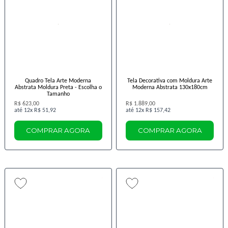
Quadro Tela Arte Moderna
Tela Decorativa com Moldura Arte
Abstrata Moldura Preta - Escolha o
Moderna Abstrata 130x180cm
Tamanho
R$ 623,00
R$ 1.889,00
12x
R$ 51,92
12x
R$ 157,42
COMPRAR AGORA
COMPRAR AGORA