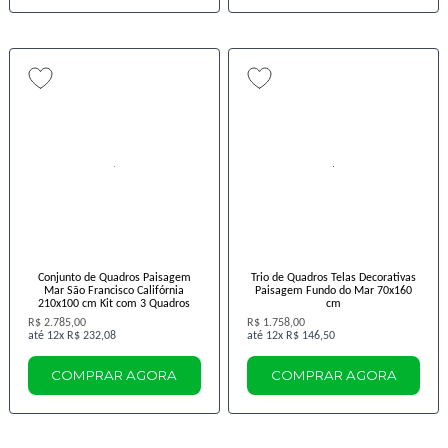
Conjunto de Quadros Paisagem
Trio de Quadros Telas Decorativas
Mar São Francisco Califórnia
Paisagem Fundo do Mar 70x160
210x100 cm Kit com 3 Quadros
cm
R$ 2.785,00
R$ 1.758,00
12x
R$ 232,08
12x
R$ 146,50
COMPRAR AGORA
COMPRAR AGORA