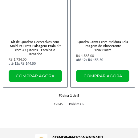
Kit de Quadros Decorativos com
Quadro Canvas com Moldura Tela
Moldura Preta Paisagem Praia Kit
Imagem de Rinoceronte
com 4 Quadros - Escolha o
120x210cm
Tamanho
R$ 1.866,00
R$ 1.734,00
12x
R$ 155,50
12x
R$ 144,50
COMPRAR AGORA
COMPRAR AGORA
Página
1
de
5
1
2
3
4
5
Próxima >