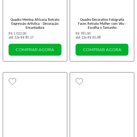
Quadro Menina Africana Retrato
Quadro Decorativo Fotografia
Expressão Artística - Decoração
Faces Retrato Mulher com Véu -
Encantadora
Escolha o Tamanho
R$ 1.022,00
R$ 781,00
12x
R$ 85,17
12x
R$ 65,08
COMPRAR AGORA
COMPRAR AGORA