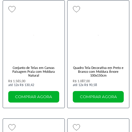
Conjunto de Telas em Canvas
Quadro Tela Decorativa em Preto e
Paisagem Praia com Moldura
Branco com Moldura Árvore
Natural
100x150cm
R$ 1.565,00
R$ 1.087,00
12x
R$ 130,42
12x
R$ 90,58
COMPRAR AGORA
COMPRAR AGORA