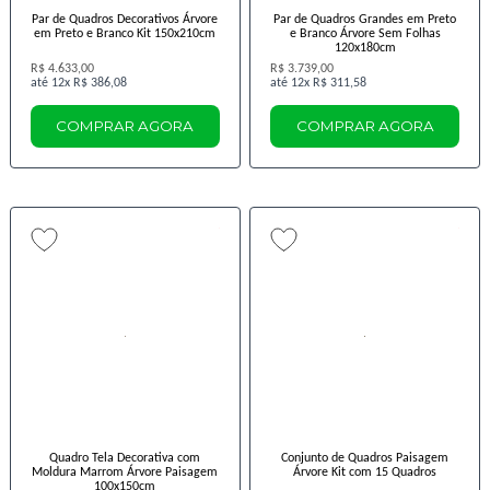
Par de Quadros Decorativos Árvore
Par de Quadros Grandes em Preto
em Preto e Branco Kit 150x210cm
e Branco Árvore Sem Folhas
120x180cm
R$ 4.633,00
R$ 3.739,00
12x
R$ 386,08
12x
R$ 311,58
COMPRAR AGORA
COMPRAR AGORA
Quadro Tela Decorativa com
Conjunto de Quadros Paisagem
Moldura Marrom Árvore Paisagem
Árvore Kit com 15 Quadros
100x150cm