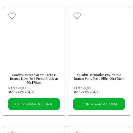
Quadro Decorativo em Preto e
Quadro Decorativo em Preto e
Branco Nova York Ponte Brooklyn
Branco Paris Torre Eiffel 90x190cm
90x190cm
R$ 3.172,00
R$ 3.172,00
12x
R$ 264,33
12x
R$ 264,33
COMPRAR AGORA
COMPRAR AGORA