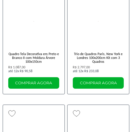
Quadro Tela Decorativa em Preto e
Trio de Quadros Paris, New York e
Branco II com Moldura Árvore
Londres 100x200cm Kit com 3
100x150cm
Quadros
R$ 1.087,00
R$ 2.797,00
12x
R$ 90,58
12x
R$ 233,08
COMPRAR AGORA
COMPRAR AGORA