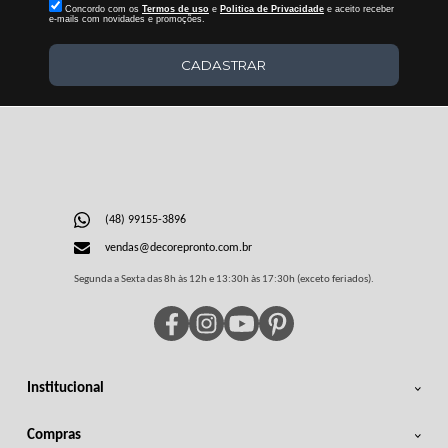
Concordo com os
Termos de uso
e
Politica de Privacidade
e aceito receber
e-mails com novidades e promoções.
CADASTRAR
(48) 99155-3896
vendas@decorepronto.com.br
Segunda a Sexta das 8h às 12h e 13:30h às 17:30h (exceto feriados).
Institucional
Compras