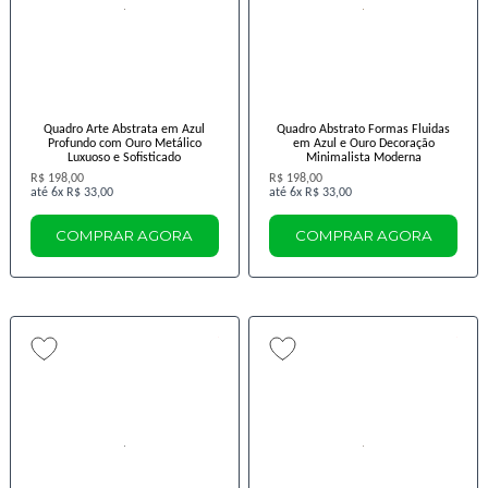
Quadro Arte Abstrata em Azul
Quadro Abstrato Formas Fluidas
Profundo com Ouro Metálico
em Azul e Ouro Decoração
Luxuoso e Sofisticado
Minimalista Moderna
R$ 198,00
R$ 198,00
6x
R$ 33,00
6x
R$ 33,00
COMPRAR AGORA
COMPRAR AGORA