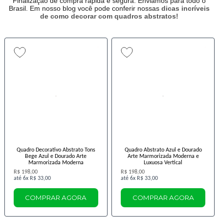
Finalização de compra rápida e segura. Enviamos para todo o
Brasil. Em nosso blog você pode conferir nossas
dicas incríveis
de como decorar com quadros abstratos!
Quadro Decorativo Abstrato Tons
Quadro Abstrato Azul e Dourado
Bege Azul e Dourado Arte
Arte Marmorizada Moderna e
Marmorizada Moderna
Luxuosa Vertical
R$ 198,00
R$ 198,00
6x
R$ 33,00
6x
R$ 33,00
COMPRAR AGORA
COMPRAR AGORA