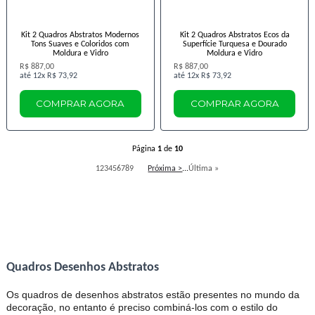
Kit 2 Quadros Abstratos Modernos
Kit 2 Quadros Abstratos Ecos da
Tons Suaves e Coloridos com
Superfície Turquesa e Dourado
Moldura e Vidro
Moldura e Vidro
R$ 887,00
R$ 887,00
12x
R$ 73,92
12x
R$ 73,92
COMPRAR AGORA
COMPRAR AGORA
Página
1
de
10
1
2
3
4
5
6
7
8
9
Próxima >
...
Última »
Quadros Desenhos Abstratos
Os quadros de desenhos abstratos estão presentes no mundo da
decoração, no entanto é preciso combiná-los com o estilo do