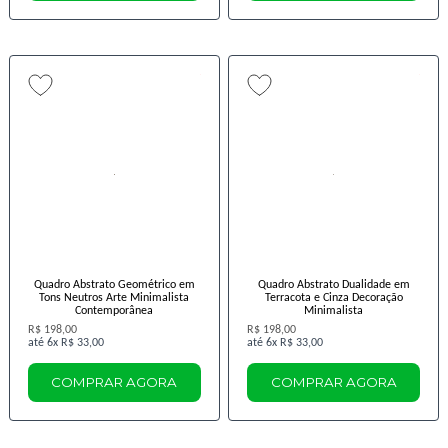
Quadro Abstrato Geométrico em
Quadro Abstrato Dualidade em
Tons Neutros Arte Minimalista
Terracota e Cinza Decoração
Contemporânea
Minimalista
R$ 198,00
R$ 198,00
6x
R$ 33,00
6x
R$ 33,00
COMPRAR AGORA
COMPRAR AGORA