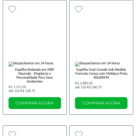
Espelho Redondo em MDF
Espelho Oval Grande Sob Medida
Dourado - Elegância e
Formato Canoa com Moldura Preta
Personalidade Para Seus
60x200CM
Ambientes
R$ 2.889,00
R$ 1.521,00
12x
R$ 240,75
12x
R$ 126,75
COMPRAR AGORA
COMPRAR AGORA