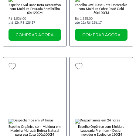
Espelho Oval Base Reta Decorativo
Espelho Oval Base Reta Decorativo
com Moldura Dourada Semibrilho
com Moldura Cobre Rosê Gold
60x120CM
60x120CM
R$ 1.538,00
R$ 1.538,00
12x
R$ 128,17
12x
R$ 128,17
COMPRAR AGORA
COMPRAR AGORA
Espelho Orgânico com Moldura em
Espelho Orgânico com Moldura
Madeira Marupá: Beleza Natural
Laqueada Premium - Design
para sua Casa 100x100CM
Inovador e Ecológico 150CM