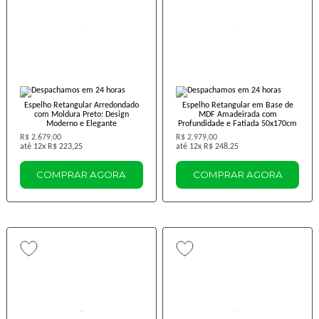
Espelho Retangular Arredondado
Espelho Retangular em Base de
com Moldura Preto: Design
MDF Amadeirada com
Moderno e Elegante
Profundidade e Fatiada 50x170cm
R$ 2.679,00
R$ 2.979,00
12x
R$ 223,25
12x
R$ 248,25
COMPRAR AGORA
COMPRAR AGORA