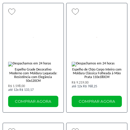
Espelho Grade Decorativo
Espelho de Chão Corpo Inteiro com
Moderno com Moldura Laqueada:
Moldura Clássica Folheada à Mão
Resistência com Elegância
Prata 110x180CM
50x120CM
R$ 9.219,00
R$ 1.598,00
12x
R$ 768,25
12x
R$ 133,17
COMPRAR AGORA
COMPRAR AGORA