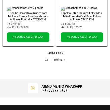
Espelho Decorativo Rústico com
Espelho Estilo Clássico Folheado à
Moldura Branca Envelhecida com
Mão Formato Oval Base Reta e
Apliques Dourados 70X200CM
Apliques 75X125CM
R$ 2.989,00
R$ 1.989,00
12x
R$ 249,08
12x
R$ 165,75
COMPRAR AGORA
COMPRAR AGORA
Página
1
de
2
1
2
Próxima >
ATENDIMENTO WHATSAPP
(48) 99155-3896