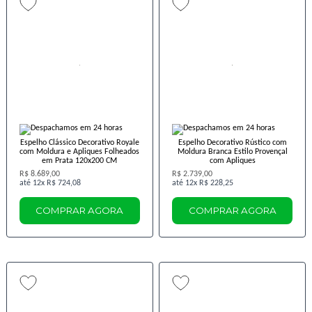
Espelho Clássico Decorativo Royale
Espelho Decorativo Rústico com
com Moldura e Apliques Folheados
Moldura Branca Estilo Provençal
em Prata 120x200 CM
com Apliques
R$ 8.689,00
R$ 2.739,00
12x
R$ 724,08
12x
R$ 228,25
COMPRAR AGORA
COMPRAR AGORA