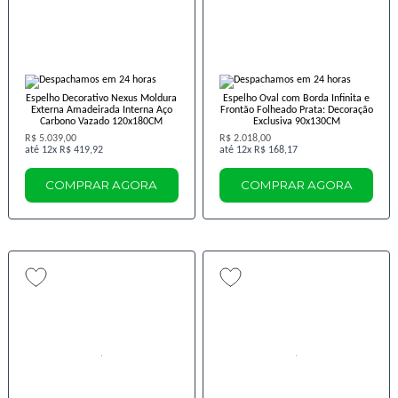
Espelho Decorativo Nexus Moldura
Espelho Oval com Borda Infinita e
Externa Amadeirada Interna Aço
Frontão Folheado Prata: Decoração
Carbono Vazado 120x180CM
Exclusiva 90x130CM
R$ 5.039,00
R$ 2.018,00
12x
R$ 419,92
12x
R$ 168,17
COMPRAR AGORA
COMPRAR AGORA