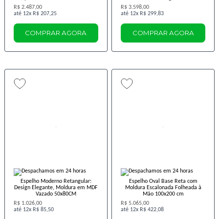
R$ 2.487,00
R$ 3.598,00
12x
R$ 207,25
12x
R$ 299,83
COMPRAR AGORA
COMPRAR AGORA
Espelho Moderno Retangular:
Espelho Oval Base Reta com
Design Elegante, Moldura em MDF
Moldura Escalonada Folheada à
Vazado 50x80CM
Mão 100x200 cm
R$ 1.026,00
R$ 5.065,00
12x
R$ 85,50
12x
R$ 422,08