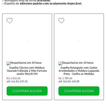
✅Montagem feita de forma
artesanal.
✅Espelho de
altíssimo padrão com acabamento impecável.
Espelho Clássico com Moldura
Espelho Retangular com Cantos
Dourada Folheada à Mão Formato
Arredondados e Moldura Laqueada
Janela 90x120 CM
Preta - Confira as Medidas
R$ 2.632,00
R$ 1.789,00
12x
R$ 219,33
12x
R$ 149,08
COMPRAR AGORA
COMPRAR AGORA