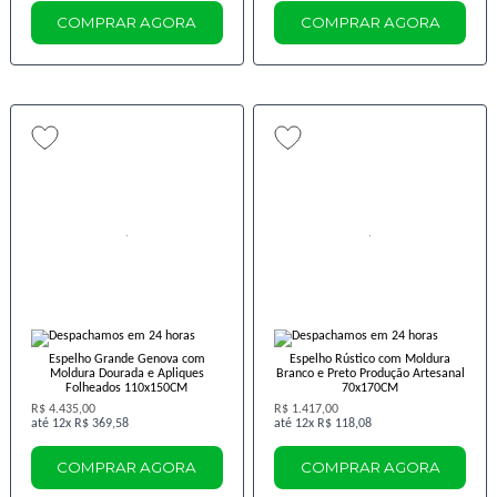
COMPRAR AGORA
COMPRAR AGORA
Espelho Grande Genova com
Espelho Rústico com Moldura
Moldura Dourada e Apliques
Branco e Preto Produção Artesanal
Folheados 110x150CM
70x170CM
R$ 4.435,00
R$ 1.417,00
12x
R$ 369,58
12x
R$ 118,08
COMPRAR AGORA
COMPRAR AGORA