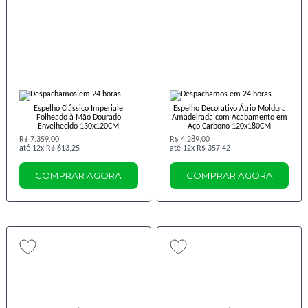
Espelho Clássico Imperiale
Espelho Decorativo Átrio Moldura
Folheado à Mão Dourado
Amadeirada com Acabamento em
Envelhecido 130x120CM
Aço Carbono 120x180CM
R$ 7.359,00
R$ 4.289,00
12x
R$ 613,25
12x
R$ 357,42
COMPRAR AGORA
COMPRAR AGORA