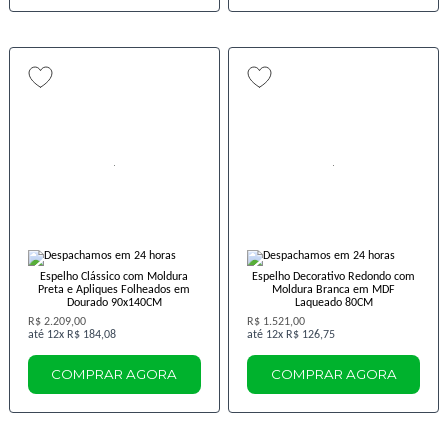
Espelho Clássico com Moldura
Espelho Decorativo Redondo com
Preta e Apliques Folheados em
Moldura Branca em MDF
Dourado 90x140CM
Laqueado 80CM
R$ 2.209,00
R$ 1.521,00
12x
R$ 184,08
12x
R$ 126,75
COMPRAR AGORA
COMPRAR AGORA