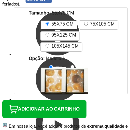
feriados).
Tamanho:
55X75 CM
55X75 CM
75X105 CM
95X125 CM
105X145 CM
Opção:
Modelo 1
ADICIONAR AO CARRINHO
Em nossa loja, você adquire produtos de
extrema qualidade e