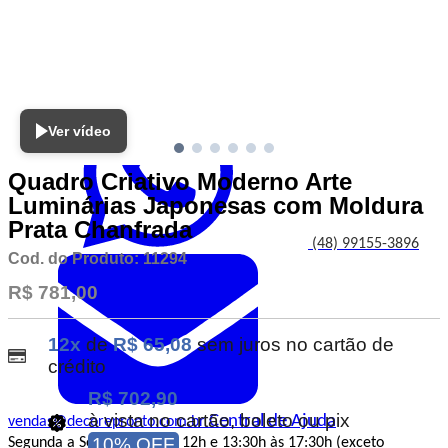
Atendimento
Ver vídeo
Quadro Criativo Moderno Arte
Luminárias Japonesas com Moldura
Prata Chanfrada
(48) 99155-3896
Cod. do Produto: 11294
R$ 781,00
12x
de
R$ 65,08
sem juros no cartão de
crédito
R$ 702,90
à vista no cartão, boleto ou pix
Central de Ajuda
vendas@decorepronto.com.br
10% OFF
Segunda a Sexta das 8h às 12h e 13:30h às 17:30h (exceto