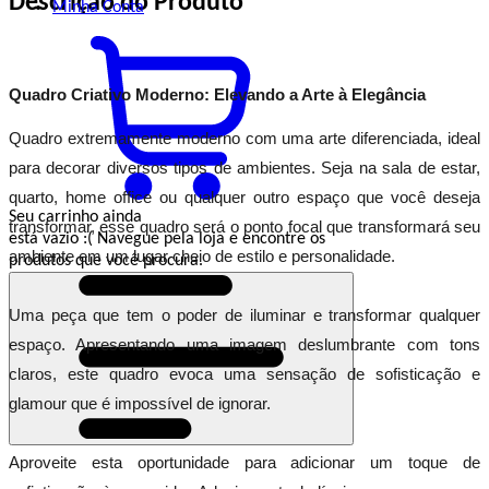
Descrição do Produto
Minha
Conta
Quadro Criativo Moderno: Elevando a Arte à Elegância
Quadro extremamente moderno com uma arte diferenciada, ideal
para decorar diversos tipos de ambientes. Seja na sala de estar,
quarto, home office ou qualquer outro espaço que você deseja
Seu carrinho ainda
transformar, esse quadro será o ponto focal que transformará seu
está vazio :(
Navegue pela loja e encontre os
ambiente em um lugar cheio de estilo e personalidade.
produtos que você procura.
Uma peça que tem o poder de iluminar e transformar qualquer
espaço. Apresentando uma imagem deslumbrante com tons
claros, este quadro evoca uma sensação de sofisticação e
glamour que é impossível de ignorar.
Aproveite esta oportunidade para adicionar um toque de