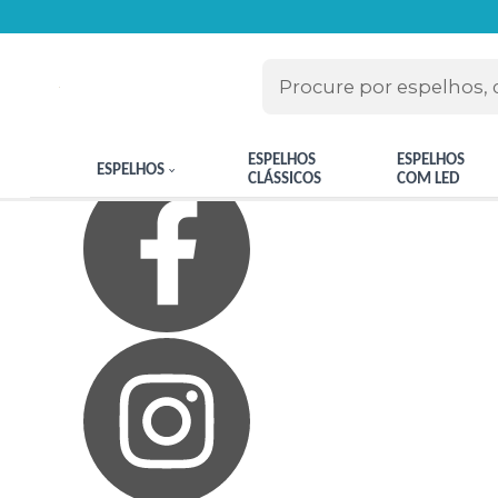
Olá Visitante!
Acesse sua conta e pedidos
Página Inicial
Quem Somos
Blog
Como Comprar
Fale Conosco
Meus Favoritos
ESPELHOS
ESPELHOS
ESPELHOS
CLÁSSICOS
COM LED