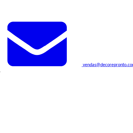
vendas@decorepronto.c
.