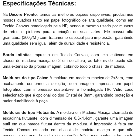
Especificações Técnicas:
Na
Decore Pronto
, temos as melhores opções disponíveis, produzimos
nossos quadros tanto em papel fotográfico de alta qualidade, como em
Tecido Canvas homologado pela HP, sendo o mesmo usado por museus
de artes e pintores para a criação de suas artes. Ele possui alta
gramatura (360g/M²) com tratamento especial para impressão, garantindo
uma qualidade sem igual, além de durabilidade e resistência.
Borda infinita:
Impresso em Tecido Canvas, com tela esticada em
chassi de madeira maciça de 3 cm de altura, as laterais do tecido são
uma extensão da própria imagem, cobrindo todo o chassi de madeira.
Molduras do tipo Caixa:
A moldura em madeira maciça de 2x3cm, com
acabamento conforme a seleção, com imagem impressa em papel
fotográfico com impressão sustentável e homologada HP. Vidro caso
selecionado que é opcional do tipo Cristal de 3mm, garantindo proteção e
maior durabilidade à peça.
Molduras do tipo Flutuante:
A moldura em Madeira Maciça chamada de
escadinha flutuante, com dimensão de 0,5x4,4cm, garante uma imagem
sutil em que parece flutuar dentro da moldura. A impressão é feita em
Tecido Canvas esticado em chassi de madeira maciça e que não
necessita do uso de vidro de proteção (não acompanha vidro neste