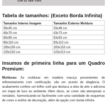
Tabela de tamanhos: (Exceto Borda Infinita)
Tamanho Interno Imagem
Tamanho Externo Moldura
30x45 cm
33x48 cm
40x70 cm
43x73 cm
60x90 cm
63x93 cm
80x110 cm
83x113 cm
100x150 cm
103x153 cm
120x210 cm
123x213 cm
Insumos de primeira linha para um Quadro
Premium:
Molduras:
As molduras em madeira maciça provenientes de
reflorestamento com certificação, são um acento de elegância. O
acabamento confere um brilho sutil que destaca a obra de arte e adiciona
um toque de luxo ao ambiente. Além disso, as cores são atemporais e
versáteis, harmonizando-se facilmente com uma variedade de esquemas
de cores e estilos de decoração, além da opção com borda infinita.