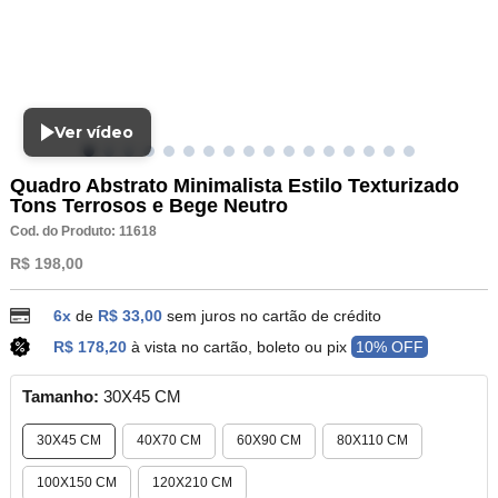
Ver vídeo
Quadro Abstrato Minimalista Estilo Texturizado
Tons Terrosos e Bege Neutro
Cod. do Produto: 11618
R$ 198,00
6x
de
R$ 33,00
sem juros no cartão de crédito
R$ 178,20
à vista no cartão, boleto ou pix
10% OFF
Tamanho:
30X45 CM
30X45 CM
40X70 CM
60X90 CM
80X110 CM
100X150 CM
120X210 CM