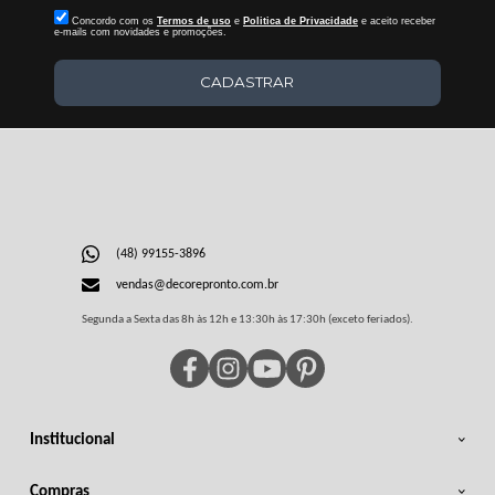
Concordo com os
Termos de uso
e
Politica de Privacidade
e aceito receber
e-mails com novidades e promoções.
CADASTRAR
(48) 99155-3896
vendas@decorepronto.com.br
Segunda a Sexta das 8h às 12h e 13:30h às 17:30h (exceto feriados).
Institucional
Compras