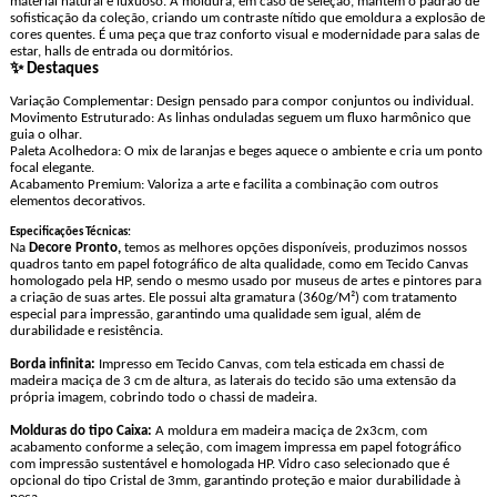
material natural e luxuoso. A moldura, em caso de seleção, mantém o padrão de
sofisticação da coleção, criando um contraste nítido que emoldura a explosão de
cores quentes. É uma peça que traz conforto visual e modernidade para salas de
estar, halls de entrada ou dormitórios.
✨ Destaques
Variação Complementar: Design pensado para compor conjuntos ou individual.
Movimento Estruturado: As linhas onduladas seguem um fluxo harmônico que
guia o olhar.
Paleta Acolhedora: O mix de laranjas e beges aquece o ambiente e cria um ponto
focal elegante.
Acabamento Premium: Valoriza a arte e facilita a combinação com outros
elementos decorativos.
Especificações Técnicas:
Na
Decore Pronto,
temos as melhores opções disponíveis, produzimos nossos
quadros tanto em papel fotográfico de alta qualidade, como em Tecido Canvas
homologado pela HP, sendo o mesmo usado por museus de artes e pintores para
a criação de suas artes. Ele possui alta gramatura (360g/M²) com tratamento
especial para impressão, garantindo uma qualidade sem igual, além de
durabilidade e resistência.
Borda infinita:
Impresso em Tecido Canvas, com tela esticada em chassi de
madeira maciça de 3 cm de altura, as laterais do tecido são uma extensão da
própria imagem, cobrindo todo o chassi de madeira.
Molduras do tipo Caixa:
A moldura em madeira maciça de 2x3cm, com
acabamento conforme a seleção, com imagem impressa em papel fotográfico
com impressão sustentável e homologada HP. Vidro caso selecionado que é
opcional do tipo Cristal de 3mm, garantindo proteção e maior durabilidade à