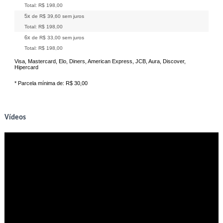
Total:
R$ 198,00
5x
de
R$ 39,60
sem juros
Total:
R$ 198,00
6x
de
R$ 33,00
sem juros
Total:
R$ 198,00
Visa, Mastercard, Elo, Diners, American Express, JCB, Aura, Discover,
Hipercard
* Parcela mínima de:
R$ 30,00
Vídeos