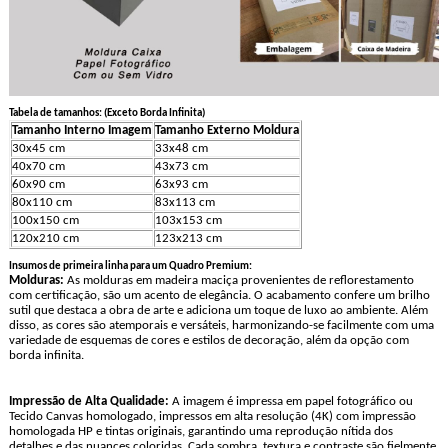
Tabela de tamanhos: (Exceto Borda Infinita)
Tamanho Interno Imagem
Tamanho Externo Moldura
30x45 cm
33x48 cm
40x70 cm
43x73 cm
60x90 cm
63x93 cm
80x110 cm
83x113 cm
100x150 cm
103x153 cm
120x210 cm
123x213 cm
Insumos de primeira linha para um Quadro Premium:
Molduras:
As molduras em madeira maciça provenientes de reflorestamento
com certificação, são um acento de elegância. O acabamento confere um brilho
sutil que destaca a obra de arte e adiciona um toque de luxo ao ambiente. Além
disso, as cores são atemporais e versáteis, harmonizando-se facilmente com uma
variedade de esquemas de cores e estilos de decoração, além da opção com
borda infinita.
Impressão de Alta Qualidade:
A imagem é impressa em papel fotográfico ou
Tecido Canvas homologado, impressos em alta resolução (4K) com impressão
homologada HP e tintas originais, garantindo uma reprodução nítida dos
detalhes e das nuances coloridas. Cada sombra, textura e contraste são fielmente