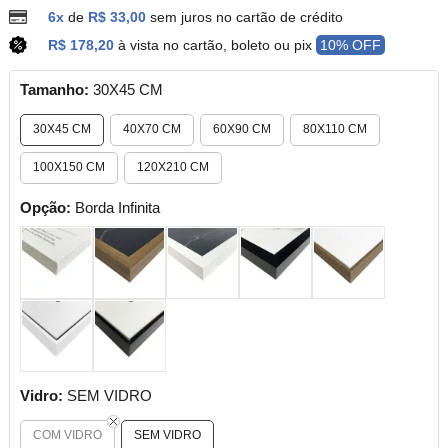
6x
de
R$ 33,00
sem juros no cartão de crédito
R$ 178,20
à vista no cartão, boleto ou pix
10% OFF
Tamanho:
30X45 CM
30X45 CM
40X70 CM
60X90 CM
80X110 CM
100X150 CM
120X210 CM
Opção:
Borda Infinita
Vidro:
SEM VIDRO
COM VIDRO
SEM VIDRO