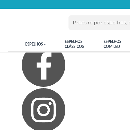
Olá Visitante!
Acesse sua conta e pedidos
Página Inicial
Quem Somos
Blog
Como Comprar
Fale Conosco
Meus Favoritos
ESPELHOS
ESPELHOS
ESPELHOS
CLÁSSICOS
COM LED