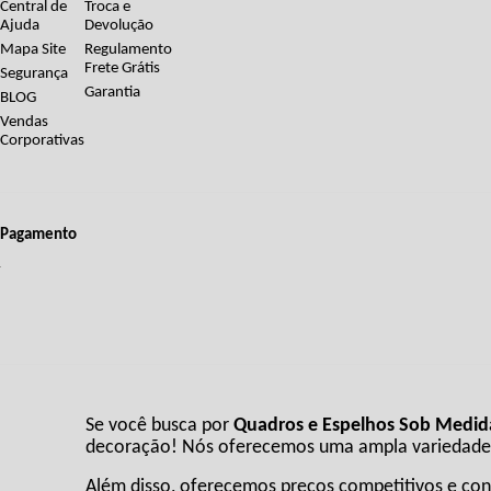
Central de
Troca e
Ajuda
Devolução
Mapa Site
Regulamento
Frete Grátis
Segurança
Garantia
BLOG
Vendas
Corporativas
Pagamento
Se você busca por
Quadros e Espelhos Sob Medida 
decoração! Nós oferecemos uma ampla variedade de
Além disso, oferecemos preços competitivos e cond