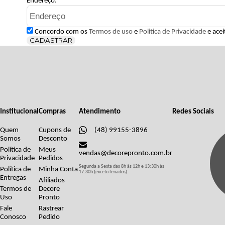
Endereço:
Concordo com os
Termos de uso
e
Politica de Privacidade
e acei
CADASTRAR
Institucional
Compras
Atendimento
Redes Sociais
Quem
Cupons de
(48) 99155-3896
Somos
Desconto
Política de
Meus
vendas@decorepronto.com.br
Privacidade
Pedidos
Segunda a Sexta das 8h às 12h e 13:30h às
Política de
Minha Conta
17:30h (exceto feriados).
Entregas
Afiliados
Termos de
Decore
Uso
Pronto
Fale
Rastrear
Conosco
Pedido