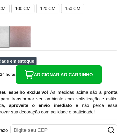
 CM
100 CM
120 CM
150 CM
dade em estoque
ADICIONAR AO CARRINHO
seu espelho exclusivo!
As medidas acima são à
pronta
s para transformar seu ambiente com sofisticação e estilo.
ada,
aproveite o envio imediato
e não perca essa
novar sua decoração com agilidade e praticidade!
razo