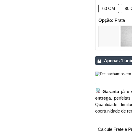
60 CM
80
Opção:
Prata
Apenas 1 uni
Garanta já o 
entrega
, perfeita
Quantidade limit
oportunidade de re
Calcule Frete e P