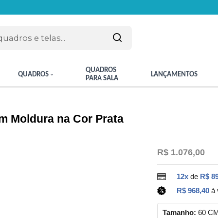
QUADROS
QUADROS
LANÇAMENTOS
PARA SALA
m Moldura na Cor Prata
R$ 1.076,00
12x
de
R$ 89
R$ 968,40
à 
Tamanho:
60 C