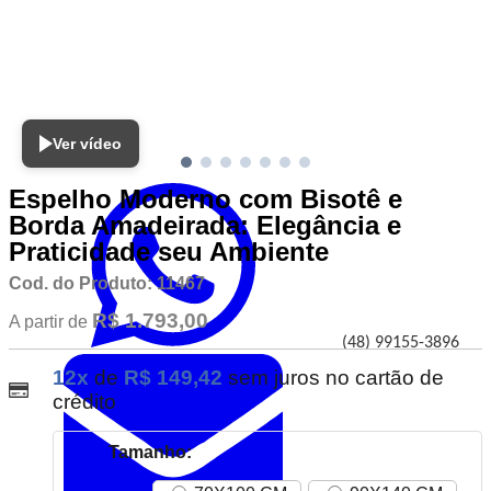
Meus Favoritos
Ver vídeo
Atendimento
Espelho Moderno com Bisotê e
Borda Amadeirada: Elegância e
Praticidade seu Ambiente
Cod. do Produto: 11467
R$ 1.793,00
A partir de
(48) 99155-3896
12x
de
R$ 149,42
sem juros no cartão de
crédito
Tamanho: