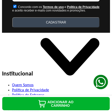
Concordo com os
Termos de uso
e
Politica de Privacidade
e aceito receber e-mails com novidades e promoções.
CADASTRAR
Institucional
Quem Somos
Política de Privacidade
Política de Entregas
Termos de Uso
ADICIONAR AO
Fale Conosco
CARRINHO
Central de Ajuda