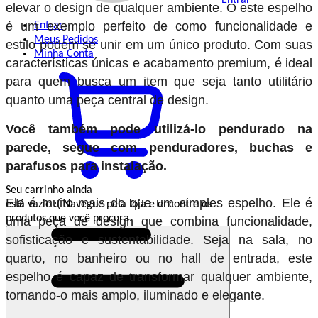
elevar o design de qualquer ambiente. O este espelho
é um exemplo perfeito de como funcionalidade e
Entrar
Meus
Pedidos
estilo podem se unir em um único produto. Com suas
Minha
Conta
características únicas e acabamento premium, é ideal
para quem busca um item que seja tanto utilitário
quanto uma peça central de design.
Você também pode utilizá-lo pendurado na
parede, segue com penduradores, buchas e
parafusos para instalação.
Seu carrinho ainda
Ele é muito mais do que um simples espelho. Ele é
está vazio :(
Navegue pela loja e encontre os
produtos que você procura.
uma peça de design que combina funcionalidade,
sofisticação e sustentabilidade. Seja na sala, no
quarto, no banheiro ou no hall de entrada, este
espelho é capaz de transformar qualquer ambiente,
tornando-o mais amplo, iluminado e elegante.