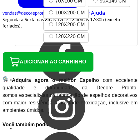
70X100 CM
90X140 CM
100X200 CM
Central de Ajuda
vendas@decorepronto.com.br
Segunda a Sexta das 8h às 12h e 13:30h às 17:30h (exceto
120X200 CM
feriados).
120X220 CM
ADICIONAR AO CARRINHO
Adquira agora o melhor Espelho
com excelente
qualidade e durabilidade da Decore Pronto,
somos especialistas na fabricação de espelhos decorativos
com maior resistência a umidade e oxidação, inclusive em
ambientes úmidos.
Você também pode gostar de