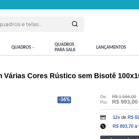
QUADROS
QUADROS
LANÇAMENTOS
PARA SALA
 Várias Cores Rústico sem Bisotê 100x
De:
R$ 1.566,00
-36%
R$ 993,00
Por:
12x
de
R$ 82
R$ 893,70
à 