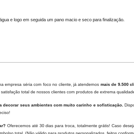
água e logo em seguida um pano macio e seco para finalização.
 empresa séria com foco no cliente, já atendemos
mais de 9.500 cl
atisfação total de nossos clientes com produtos de extrema qualidade
 decorar seus ambientes com muito carinho e sofisticação.
Disp
eciso!
car?
Oferecemos até 30 dias para troca, totalmente grátis! Caso desej
olso total. (Não válido para produtos personalizados, feitos conforme 