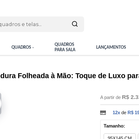
QUADROS
QUADROS
LANÇAMENTOS
PARA SALA
dura Folheada à Mão: Toque de Luxo pa
R$ 2.3
A partir de
12x
de
R$ 1
Tamanho:
95X145 CM