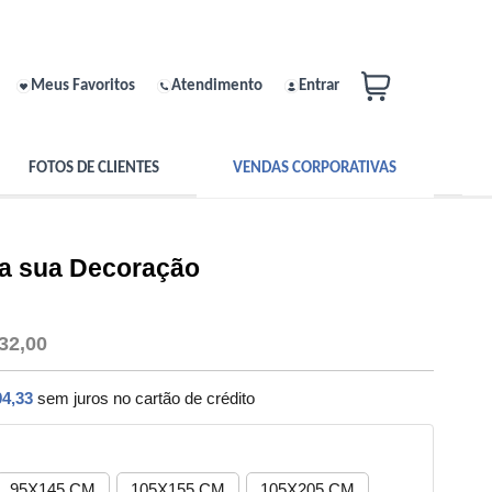
Meus Favoritos
Atendimento
Entrar
FOTOS DE CLIENTES
VENDAS CORPORATIVAS
ra sua Decoração
32,00
94,33
sem juros no cartão de crédito
95X145 CM
105X155 CM
105X205 CM