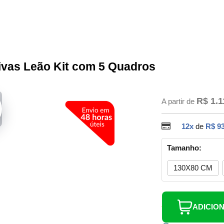
ivas Leão Kit com 5 Quadros
R$ 1.1
A partir de
12x
de
R$ 93
Tamanho:
130X80 CM
ADICIO