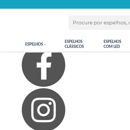
Olá Visitante!
Acesse sua conta e pedidos
Página Inicial
Quem Somos
Blog
Como Comprar
Fale Conosco
Meus Favoritos
ESPELHOS
ESPELHOS
ESPELHOS
CLÁSSICOS
COM LED